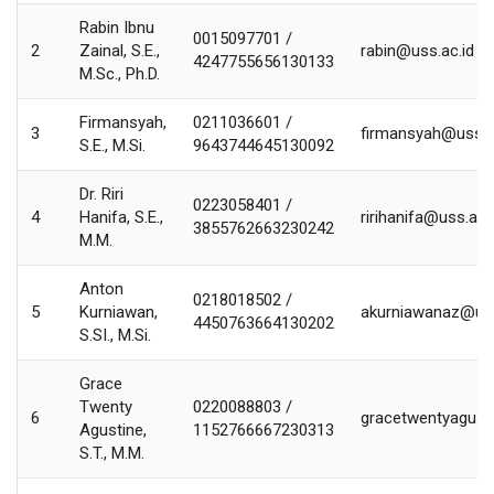
Rabin Ibnu
0015097701 /
2
Zainal, S.E.,
rabin@uss.ac.id
4247755656130133
M.Sc., Ph.D.
Firmansyah,
0211036601 /
3
firmansyah@uss.a
S.E., M.Si.
9643744645130092
Dr. Riri
0223058401 /
4
Hanifa, S.E.,
ririhanifa@uss.ac.
3855762663230242
M.M.
Anton
0218018502 /
5
Kurniawan,
akurniawanaz@uss
4450763664130202
S.SI., M.Si.
Grace
Twenty
0220088803 /
6
gracetwentyagust
Agustine,
1152766667230313
S.T., M.M.