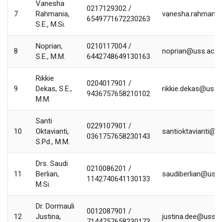
Vanesha
0217129302 /
7
Rahmania,
vanesha.rahmania
6549771672230263
S.E., M.Si.
Noprian,
0210117004 /
8
noprian@uss.ac.id
S.E., M.M.
6442748649130163
Rikkie
0204017901 /
9
Dekas, S.E.,
rikkie.dekas@uss.a
9436757658210102
M.M.
Santi
0229107901 /
10
Oktavianti,
santioktavianti@us
0361757658230143
S.Pd., M.M.
Drs. Saudi
0210086201 /
11
Berlian,
saudiberlian@uss.
1142740641130133
M.Si.
Dr. Dormauli
0012087901 /
12
Justina,
justina.dee@uss.ac
7144757658230173