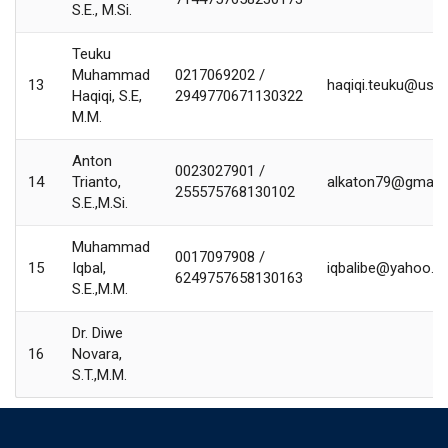
S.E., M.Si.
Teuku
Muhammad
0217069202 /
13
haqiqi.teuku@uss.a
Haqiqi, S.E,
2949770671130322
M.M.
Anton
0023027901 /
14
Trianto,
alkaton79@gmail
255575768130102
S.E.,M.Si.
Muhammad
0017097908 /
15
Iqbal,
iqbalibe@yahoo.
6249757658130163
S.E.,M.M.
Dr. Diwe
16
Novara,
S.T.,M.M.