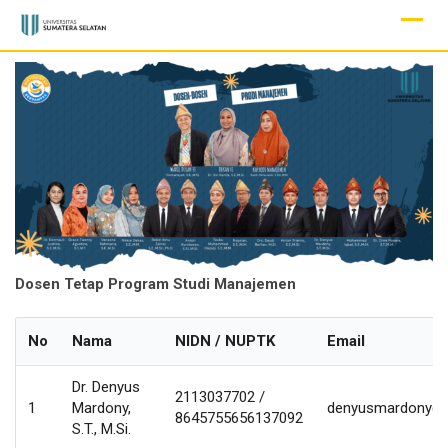
Skip
to
content
Dosen Tetap Program Studi Manajemen
No
Nama
NIDN / NUPTK
Email
Dr. Denyus
2113037702 /
1
Mardony,
denyusmardony@u
8645755656137092
S.T., M.Si.